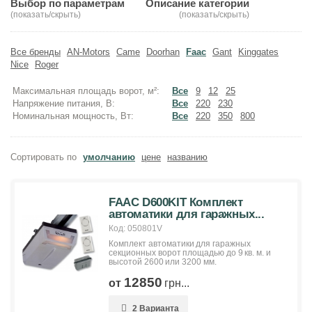
Выбор по параметрам
Описание категории
(показать/скрыть)
(показать/скрыть)
Все бренды
AN-Motors
Came
Doorhan
Faac
Gant
Kinggates
Nice
Roger
Максимальная площадь ворот, м²:
Все
9
12
25
Напряжение питания, В:
Все
220
230
Номинальная мощность, Вт:
Все
220
350
800
Сортировать по
умолчанию
цене
названию
FAAC D600KIT Комплект
автоматики для гаражных...
Код: 050801V
Комплект автоматики для гаражных
секционных ворот площадью до 9 кв. м. и
высотой 2600 или 3200 мм.
12850
от
грн...
2 Варианта